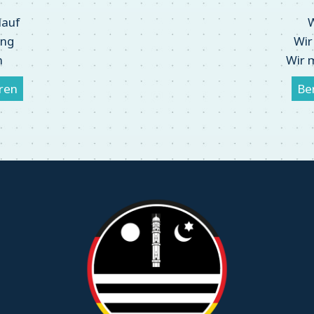
lauf
W
dung
Wir
n
Wir 
ren
Be